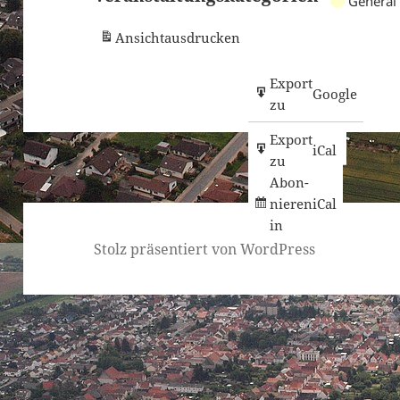
General
Ansicht
ausdrucken
Ein­
Export
Google
tra­
zu
Google
gen
Export
in
iCal
zu
Abon­
nieren
iCal
in
Stolz präsentiert von WordPress